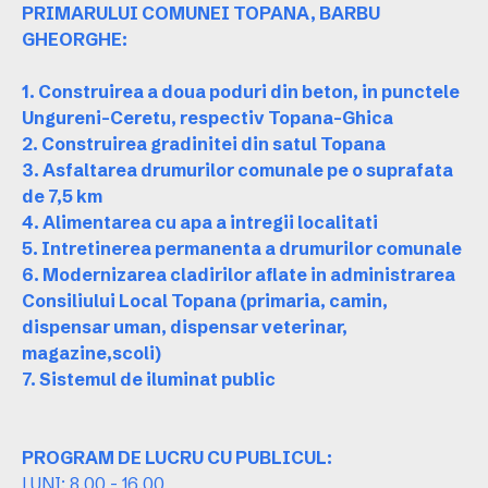
PRIMARULUI COMUNEI TOPANA, BARBU
GHEORGHE:
1. Construirea a doua poduri din beton, in punctele
Ungureni-Ceretu, respectiv Topana-Ghica
2. Construirea gradinitei din satul Topana
3. Asfaltarea drumurilor comunale pe o suprafata
de 7,5 km
4. Alimentarea cu apa a intregii localitati
5. Intretinerea permanenta a drumurilor comunale
6. Modernizarea cladirilor aflate in administrarea
Consiliului Local Topana (primaria, camin,
dispensar uman, dispensar veterinar,
magazine,scoli)
7. Sistemul de iluminat public
PROGRAM DE LUCRU CU PUBLICUL:
LUNI: 8.00 - 16.00