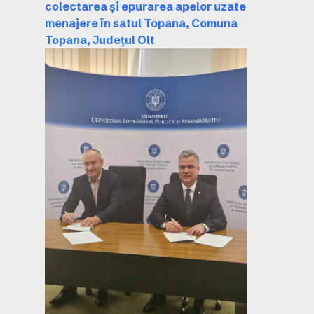
colectarea și epurarea apelor uzate
menajere în satul Topana, Comuna
Topana, Județul Olt