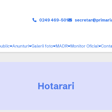
0249 469-501
secretar@primari
public
Anunturi
Galerii foto
MADR
Monitor Oficial
Conta
Hotarari