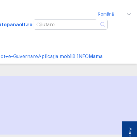
Română
atopanaolt.ro
Caută
ct
e-Guvernare
Aplicația mobilă INFOMama