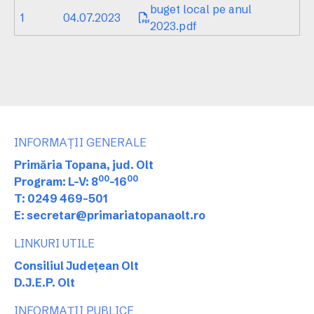
buget local pe anul
1
04.07.2023
2023.pdf
INFORMAȚII GENERALE
Primăria Topana, jud. Olt
00
00
Program: L-V: 8
-16
T: 0249 469-501
E: secretar@primariatopanaolt.ro
LINKURI UTILE
Consiliul Județean Olt
D.J.E.P. Olt
INFORMAȚII PUBLICE