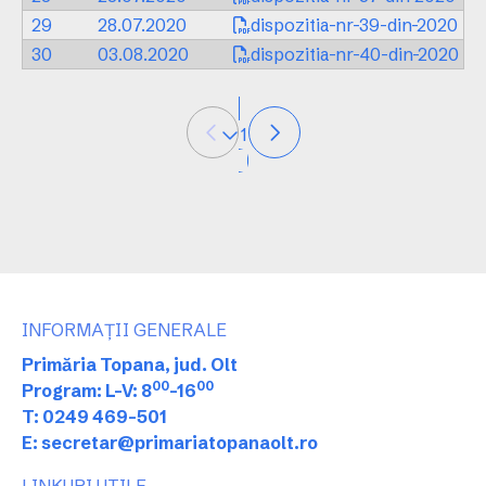
29
28.07.2020
dispozitia-nr-39-din-2020
30
03.08.2020
dispozitia-nr-40-din-2020
1
INFORMAȚII GENERALE
Primăria Topana, jud. Olt
00
00
Program: L-V: 8
-16
T: 0249 469-501
E: secretar@primariatopanaolt.ro